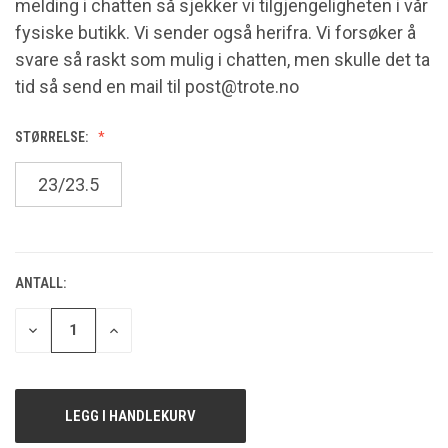
melding i chatten så sjekker vi tilgjengeligheten i vår
fysiske butikk. Vi sender også herifra. Vi forsøker å
svare så raskt som mulig i chatten, men skulle det ta
tid så send en mail til post@trote.no
STØRRELSE:
23/23.5
ANTALL:
LAGERHOLDNING:
REDUSER
ØK
ANTALL
ANTALLET
PÅ
PÅ
UNDEFINED
UNDEFINED