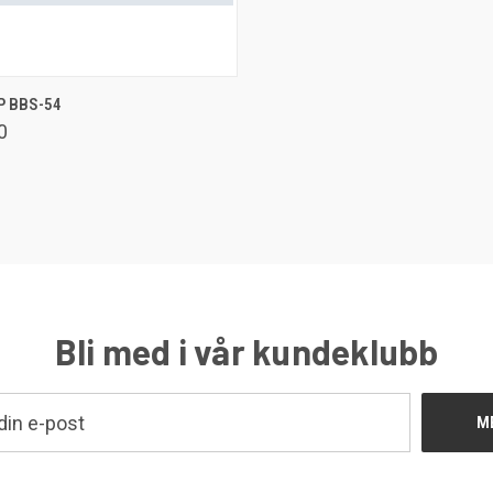
LEGG I HANDLEKURV
P BBS-54
enlign
0
Bli med i vår kundeklubb