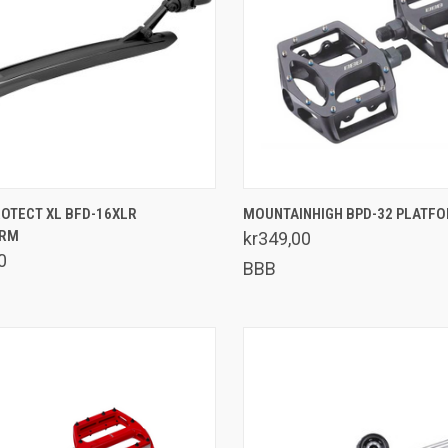
LEGG I HANDLEKURV
LEGG I HANDLEKURV
OTECT XL BFD-16XLR
MOUNTAINHIGH BPD-32 PLATF
ERM
enlign
Sammenlign
kr349,00
0
BBB