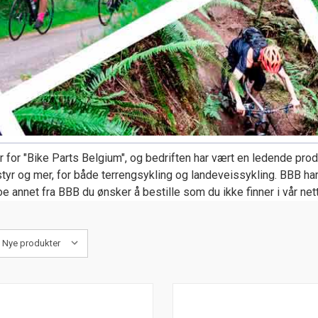
r for "Bike Parts Belgium", og bedriften har vært en ledende pro
l, styr og mer, for både terrengsykling og landeveissykling. BBB ha
oe annet fra BBB du ønsker å bestille som du ikke finner i vår nett