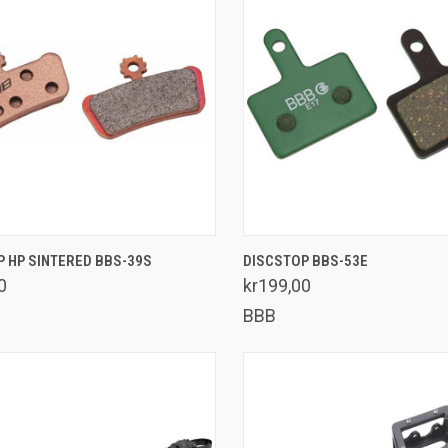
LEGG I HANDLEKURV
LEGG I HANDLEKURV
 HP SINTERED BBS-39S
DISCSTOP BBS-53E
enlign
Sammenlign
0
kr199,00
BBB