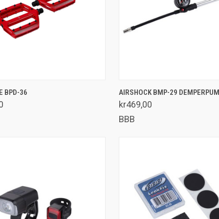
SE UTVALG
LEGG I HANDLEKURV
E BPD-36
AIRSHOCK BMP-29 DEMPERPU
enlign
Sammenlign
0
kr469,00
BBB