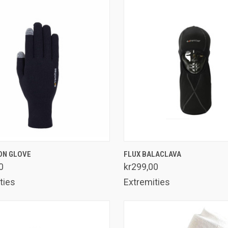
SE UTVALG
LEGG I HANDLEKURV
ON GLOVE
FLUX BALACLAVA
enlign
Sammenlign
0
kr299,00
ties
Extremities