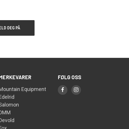
MERKEVARER
FØLG OSS
Mountain Equipment
Edelrid
Salomon
DMM
Devold
Fox