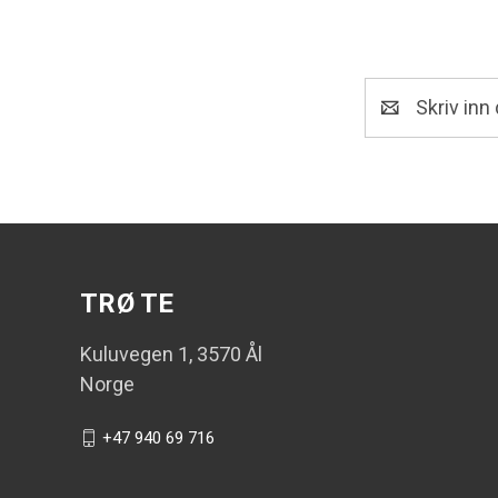
E-
post
TRØ TE
Kuluvegen 1, 3570 Ål
Norge
+47 940 69 716