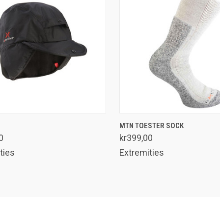
SE UTVALG
SE UTVALG
MTN TOESTER SOCK
enlign
Sammenlign
0
kr399,00
ties
Extremities